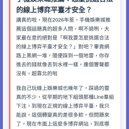
的線上博弈平臺才安全？
講真的啦，現在2026年惹，手機娛樂城推
薦這個話題真的超多人問，啊不過咧，大
家最在意的絕對是「啊我要怎麼挑選合法
的線上博弈平臺才安全？」對吧？畢竟網
路上黑網一堆，隨便踩到一個地雷，你存
進去的錢就像丟到水裡一樣，連個響聲都
沒有，超靠北的啦
我自己玩線上娛樂城也幾年了，踩過的雷
真的不少，從早期的地下組頭那種Line羣組
下注，到現在正規的線上博弈平臺，我只
能說，這個轉變真的差很多欸。但問題來
了，現在市面上這麼多博弈網站，到底哪