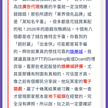
為找
廣告代理
推薦的平臺就一定沒問題，
錯錯錯！那些所謂的「業界領先品牌」或
是「某知名平臺」，很多都是花錢買業配
的啦！2026年的遊戲攻略網站，十個有八
個都是收了錢在推特定平臺，你看到的
「超好贏」「出金快」可能都是寫手編
的。啊你如果真的想找可靠的
娛樂城
，我
建議直接去PTT的Gambling板或Dcard的博
弈版，看那些老屁股發的
娛樂城評價
，尤
其是那種有附圖有真相的，可信度才高。
像之前有個鄉民分享說，他玩某家的
電子
遊戲
，贏了十幾萬結果被刁難，後來一查
才發現那家根本是
地下組頭
在經營的，完
全沒有牌照。所以說，玩之前一定要確認