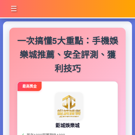
☰
一次搞懂5大重點：手機娛
樂城推薦、安全評測、獲
利技巧
最高獎金
鉅城娛樂城
首存1000即獲額外1000