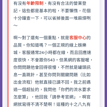
有沒有
年齡限制
、有沒有合法的營業登
記，這些都是基本的啦，不要懶惰，花個
十分鐘查一下，可以省掉後面一堆麻煩咧
～
啊～對了還有一個重點，就是
客服中心
的
品質。你知道嗎？一個正規的線上娛樂
城，客服通常24小時都在線，而且回應速
度很快，不會跟你543。但黑網的客服喔，
你問問題他會回得很慢，不然就是罐頭訊
息一直跳針，甚至你問到關鍵問題（比如
出金流程）他就直接已讀不回。我之前遇
過一個超扯的，我問他「你們的流水要求
怎麼算」，他回我「請參考官網」，啊官
網就寫得不清不楚啊！這種的十之八九有