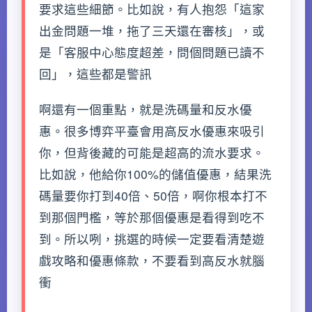
要求這些細節。比如說，有人抱怨「這家
出金問題一堆，拖了三天還在審核」，或
是「客服中心態度超差，問個問題已讀不
回」，這些都是警訊
啊還有一個重點，就是洗碼量和反水優
惠。很多博弈平臺會用高反水優惠來吸引
你，但背後藏的可能是超高的流水要求。
比如說，他給你100%的儲值優惠，結果洗
碼量要你打到40倍、50倍，啊你根本打不
到那個門檻，等於那個優惠是看得到吃不
到。所以咧，挑選的時候一定要看清楚遊
戲攻略和優惠條款，不要看到高反水就腦
衝