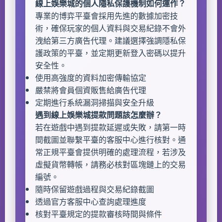
線上娛樂城的個人隱私保護機制如何運作？
專業的博弈平臺會採用先進的數據加密技
術，確保玩家的個人資料與交易紀錄不會外
洩給第三方廣告代理。建議選擇強調隱私保
護政策的平臺，並定期更新登入密碼以提升
安全性。
使用高強度的資料加密傳輸協定
嚴禁將會員個資販售給廣告代理
定期進行系統漏洞掃描與安全升級
遇到線上娛樂城提款問題該怎麼辦？
若在遊戲中遇到提款延遲或失敗，請第一時
間截圖並聯繫平臺的客服中心進行核對。通
常正規平臺會提供明確的處理流程，若涉及
虛擬貨幣轉帳，請務必核對區塊鏈上的交易
編號。
隨時保留遊戲過程與交易紀錄截圖
透過官方客服中心查詢處理進度
核對平臺規定的提款審核時間與條件