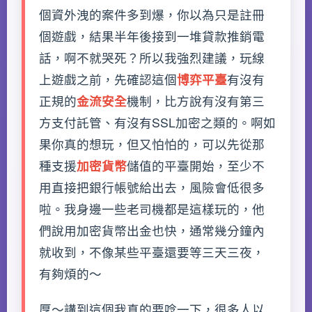
個資外洩的案件多到爆，你以為只是註冊
個遊戲，結果半年後接到一堆貸款推銷電
話，啊不就哭死？所以我強烈建議，玩線
上遊戲之前，先確認這個
博弈平臺
有沒有
正規的
金流安全
機制，比方說有沒有第三
方支付託管、有沒有SSL加密之類的。啊如
果你真的想玩，但又怕怕的，可以先從那
種支援
加密貨幣
儲值的平臺開始，至少不
用直接把銀行帳號給出去，風險會低很多
啦。我身邊一些老司機都是這樣玩的，他
們說用加密貨幣出金也快，通常幾分鐘內
就收到，不像某些平臺還要等三天三夜，
有夠煩的～
厚～講到這個我真的要唸一下，很多人以