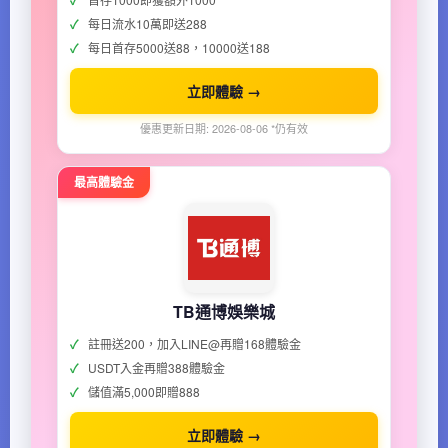
每日流水10萬即送288
每日首存5000送88，10000送188
立即體驗 →
優惠更新日期: 2026-08-06 *仍有效
最高體驗金
TB通博娛樂城
註冊送200，加入LINE@再贈168體驗金
USDT入金再贈388體驗金
儲值滿5,000即贈888
立即體驗 →