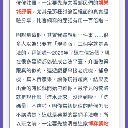
傻傻註冊，一定要先爬文看鄉民們的
娛樂
城評價
，尤其是那種討論區裡面的真實經
驗分享，比官網寫的屁話有用一百倍啦～
啊說到這個，其實我還想到一件事……很
多人以為只要有「現金版」三個字就是合
法的，拜託喔～2026年了還在信這個？現
在很多黑網都偽裝成合法平臺，介面做得
跟真的似的，連遊戲都串接老虎機、捕魚
機、真人百家樂，讓你玩得超爽，結果要
出金的時候就開始刁難你。最常見的套路
就是說什麼「流水要求」沒達到啦、「洗
碼量」不夠啦，啊你當初儲值的時候怎麼
不講清楚？這就是典型的黑網手法啦！所
以玩之前，一定要先搞清楚這家
博弈網站