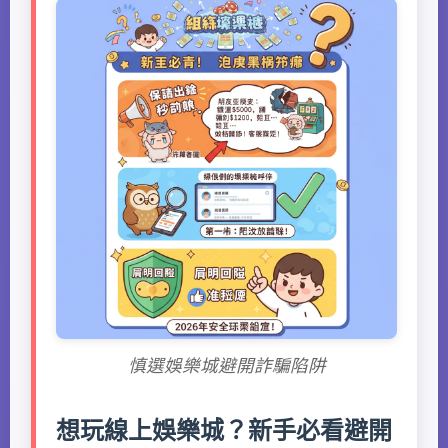
慎選娛樂城避開詐騙陷阱
想玩線上娛樂城？新手必看避開