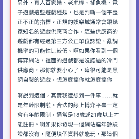
另外，真人百家樂、老虎機、捕魚機、電
子遊戲這些遊戲種類，也是判斷一個平臺
正不正的指標。正規的娛樂城通常會跟幾
家知名的遊戲供應商合作，這些供應商的
遊戲都有經過第三方公正單位認證，亂調
機率的可能性比較低。啊如果你看到一個
博弈網站，裡面的遊戲都是沒聽過的冷門
供應商，那你就要小心了，這很可能是黑
網自製的遊戲，想怎麼搞你就怎麼搞你
啊說到這個，其實我還想到一件事……就
是年齡限制啦。合法的線上博弈平臺一定
會有年齡限制，通常是18歲或21歲以上才
能註冊。啊如果你發現一個網站連年齡驗
證都沒有，隨便填個資料就能玩，那這個